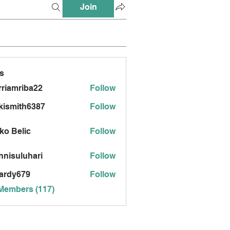
Join
s
riamriba22
Follow
mriba22
kismith6387
Follow
ith6387
ko Belic
Follow
nnisuluhari
Follow
uluhari
ardy679
Follow
679
 Members (117)