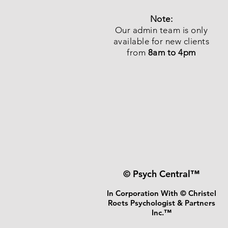
Note:
Our admin team is only
available for new clients
from
8am to 4pm
© Psych Central™
In Corporation With © Christel
Roets Psychologist & Partners
Inc.™