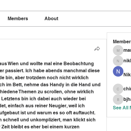
Members
About
Member
mar
marria
nik
us Wien und wollte mal eine Beobachtung 
nikkism
 öfter passiert. Ich habe abends manchmal diese 
Nik
e bin, aber trotzdem noch nicht wirklich 
ich im Bett, nehme das Handy in die Hand und 
chi
hiedene Themen zu scrollen, ohne wirklich 
chinnis
etztens bin ich dabei auch wieder bei 
bjh
bjhardy
t, einfach aus reiner Neugier, weil ich 
See All
ufgebaut ist und warum es so oft auftaucht. 
 schnell und unkompliziert, man klickt sich 
 Zeit bleibt es eher bei einem kurzen 