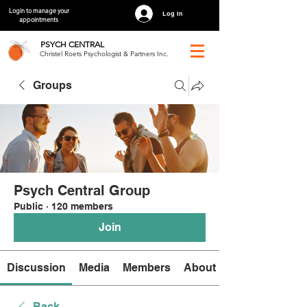
Login to manage your
Log In
appointments
PSYCH
CENTRAL
Christel Roets Psychologist & Partners Inc.
Groups
Psych Central Group
Public
·
120 members
Join
Discussion
Media
Members
About
Back