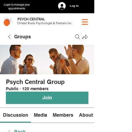
Login to manage your
Log In
appointments
PSYCH
CENTRAL
Christel Roets Psychologist & Partners Inc.
Groups
Psych Central Group
Public
·
120 members
Join
Discussion
Media
Members
About
Back